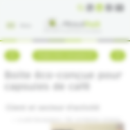
Panneau de gestion des cookies
Menu
Projets d'éco conception
Boite éco-conçue pour
capsules de café
Client et secteur d'activité
Le petit Bourguignon : TPE, torréfacteur artisanal.