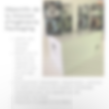
Objectifs de
la mission
d'Ingénierie
Packaging
Lancer une
nouvelle
marque
Mettre sur le
marché des
capsules de
café bio avec
un ancrage
local
Ecoconcevoir, développer, industrialiser, optimiser
et mettre en oeuvre une solution d'emballage
individuelle pour ces capsules de café.
Optimiser les coûts.
Respecter le budget et les délais.