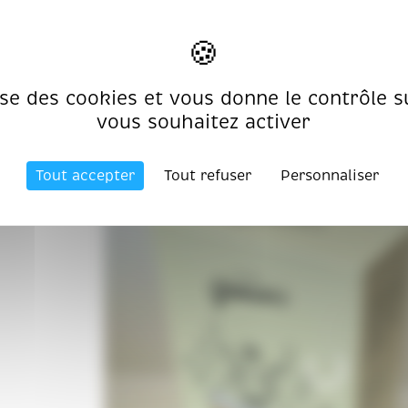
lise des cookies et vous donne le contrôle 
vous souhaitez activer
Tout accepter
Tout refuser
Personnaliser