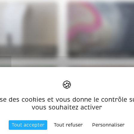
ONCEPTION PACKAGING LE
PETIT BOURGUIGNON
FROMAGE "DELICAT'HESS"
lise des cookies et vous donne le contrôle 
vous souhaitez activer
OPTIMISATION LOGISTIQUE
GNE CONDITIONNEMENT
ROMAINVILLE
Tout accepter
Tout refuser
Personnaliser