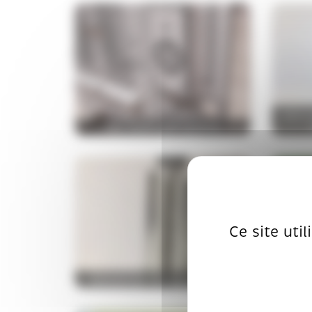
ECO C
DES JOUETS EN CARTON
Ce site uti
INNOVATION PACKAGING LORBE
LI